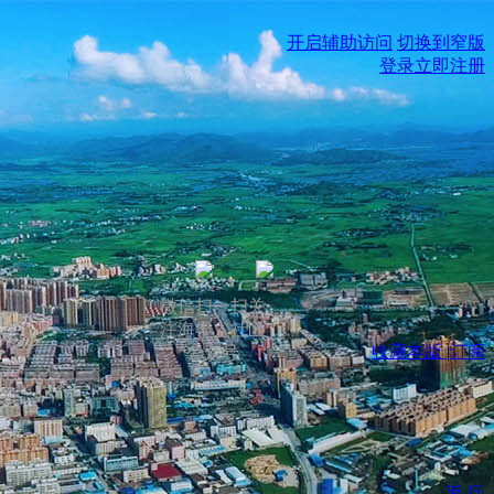
开启辅助访问
切换到窄版
登录
立即注册
微信扫一扫关
注海丰人社区
收藏本版
|
订阅
公众号
返 回