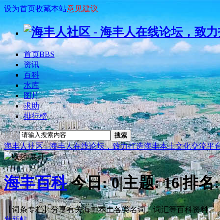
设为首页
收藏本站
意见建议
首页
BBS
资讯
百科
水库
图片
求助
排行榜
搜索
搜索
海丰人社区 - 海丰人在线论坛，致力打造海丰本土文化交流平
海丰百科
今日:
0
|
主题:
16
|
排名
【词条专栏】分享有关海丰本土各类名词、词汇等百科资料。
发新帖