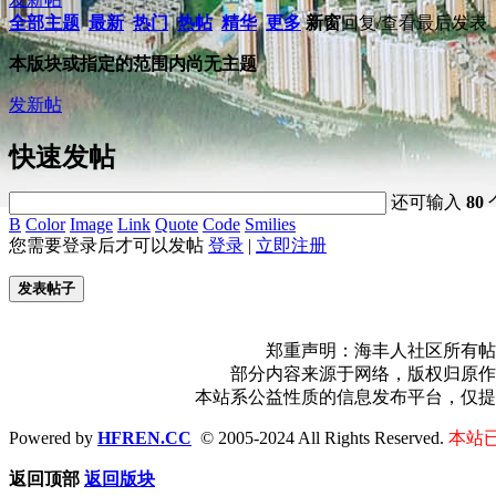
全部主题
最新
热门
热帖
精华
更多
新窗
回复/查看
最后发表
本版块或指定的范围内尚无主题
发新帖
快速发帖
还可输入
80
B
Color
Image
Link
Quote
Code
Smilies
您需要登录后才可以发帖
登录
|
立即注册
发表帖子
郑重声明：海丰人社区所有帖
部分内容来源于网络，版权归原作
本站系公益性质的信息发布平台，仅提
Powered by
HFREN.CC
© 2005-2024 All Rights Reserved.
本站已
返回顶部
返回版块