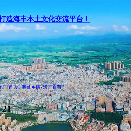
台！
»
首页
›
海邑乡情
›
海丰百科
:
21