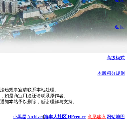
返 回
高级模式
本版积分规则
法违规事宜请联系本站处理。
，如是商业用途还请联系原作者。
通知本站予以删除，感谢理解与支持。
小黑屋
|
Archiver
|
海丰人社区 HFren.cc
|
意见建议
|
网站地图