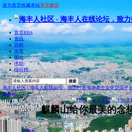
设为首页
收藏本站
意见建议
首页
BBS
资讯
百科
水库
图片
求助
排行榜
搜索
搜索
海丰人社区 - 海丰人在线论坛，致力打造海丰本土文化交流平
发新帖
麒麟山给你最美的念
查看:
34507
|
回复:
0
[复制链接]
楼主