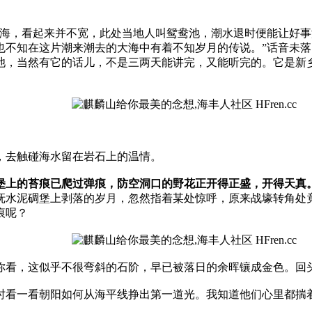
海
，看起
来
并
不宽
，
此
处
当
地
人叫鸳鸯池，潮水退时
便
能
让
好
事
也不知在这片
潮
来
潮
去的大海中有着
不知
岁月的
传
说。”
话音未落
池
，当然有它的话
儿
，不是三两天能讲
完
，
又
能听完的。
它
是新
，去触碰海水留在岩石上的
温
情。
堡上的苔痕已爬过弹痕，防空洞口的野花正开得正
盛，开得
天真
抚水泥碉堡上剥落的岁月，忽然指着某处惊呼，原来战壕转角处
痕呢？
你看，这似乎
不
很弯斜的石阶，早
已被
落日
的余
晖镶
成金色。回
时看
一看
朝阳如何从海平线挣出第一道光。我知道他们心里都揣