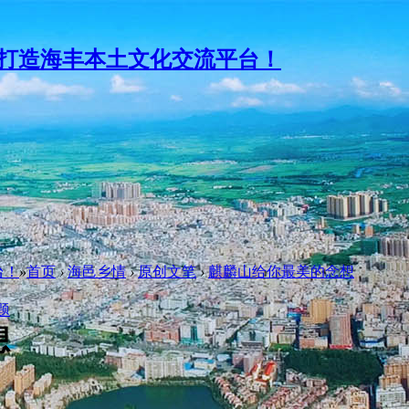
台！
»
首页
›
海邑乡情
›
原创文笔
›
麒麟山给你最美的念想
想