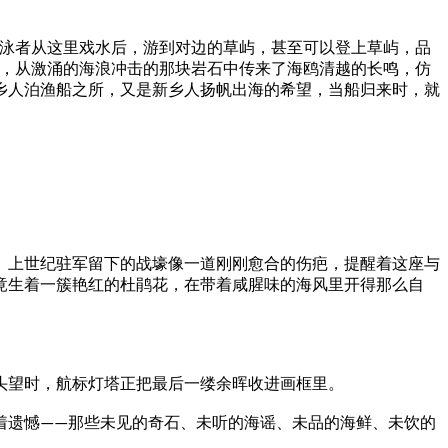
泳者
从
这里戏
水
后，
游到
对边的草
屿
，甚至可
以
登上草屿，品
，从激
涌的海
浪
冲击的那块岩石中
传来
了
海鸥清越的长鸣，仿
乡
人
泊
渔
船之所，又是新乡
人
扬帆出
海的
希望，
当船
归来时，就
。
上
世纪
驻军留下的战壕像
一
道
刚刚
愈合的伤疤，提醒着这座
与
竟生着一簇艳红的杜鹃花，在
带着咸
腥
味的
海风里开得那么
自
头望时，航标灯塔正把最后一缕余晖收进
画框
里。
品
的海
鲜、
未饮的
着遗憾——那些未见的奇石、未听的海谣、未