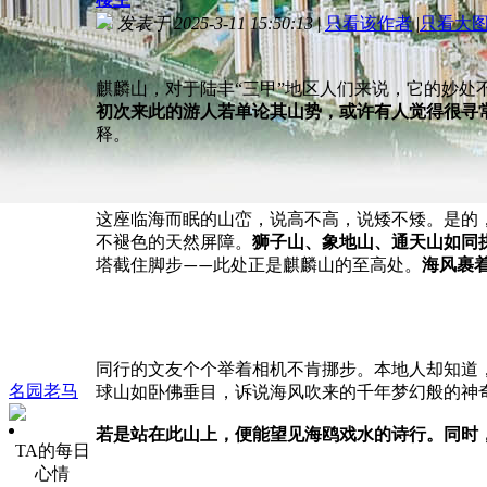
发表于 2025-3-11 15:50:13
|
只看该作者
|
只看大
麒麟山，对于陆丰“三甲”地区人们来说，它的妙
初次来此的游人若单论其山势，或许有人觉得很寻
释。
这座临海而眠的山峦
，说高
不高
，说矮不矮。是
的
不
褪色的
天然屏障。
狮子山、象地山、通天山如同
海
风裹
塔截住脚步——此处正是麒麟山的至高处。
同行的文友个个举着相机不
肯
挪步。本地人却知道
名园老马
球山
如卧佛垂目，
诉
说海风吹
来
的
千
年梦幻般的神
若是
站
在
此
山上，便
能望见海鸥戏水的诗行
。同时
TA的每日
心情