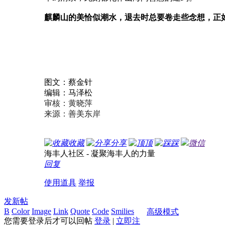
麒麟山的美恰似潮水，退去时总要卷走些念想，
正
图文：蔡金针
编辑：马泽松
审核：黄晓萍
来源：善美东岸
收藏
分享
顶
踩
微信
海丰人社区 - 凝聚海丰人的力量
回复
使用道具
举报
发新帖
B
Color
Image
Link
Quote
Code
Smilies
高级模式
您需要登录后才可以回帖
登录
|
立即注