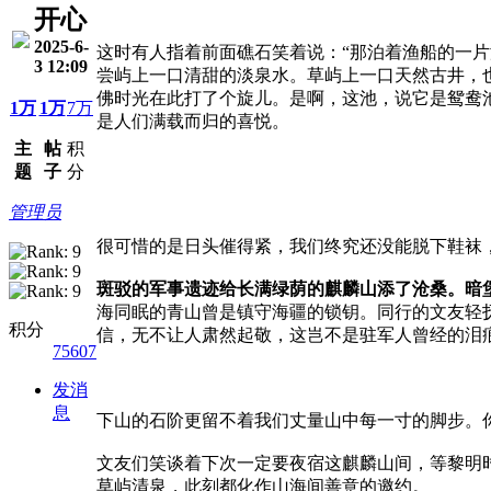
开心
2025-6-
这时有
人指着前面礁石笑
着
说：
“
那
泊着渔船的一
片
3 12:09
尝屿上一口清甜的淡泉水。草屿
上
一
口
天然古井，
佛时光在此打了个旋儿。是
啊，
这池
，说
它
是
鸳鸯
1万
1万
7万
是
人们满
载而
归
的喜悦。
主
帖
积
题
子
分
管理员
很
可惜
的是
日头催得紧，我们终究还没能脱
下
鞋袜
斑驳的军事遗迹给
长
满
绿荫
的
麒麟
山添了沧桑。暗
海同眠的
青山曾是镇守海疆的锁钥。同行的
文友
轻
积分
信，无
不
让
人
肃然起敬，这岂不是驻军人曾经的
泪
75607
发消
息
下山的石阶更
留
不
着我
们
丈量
山
中每一寸的
脚步
。
文友们笑谈着下次
一
定要夜宿
这
麒
麟
山间，等黎明
草屿清泉，此刻都化作山海间
善意
的邀约。