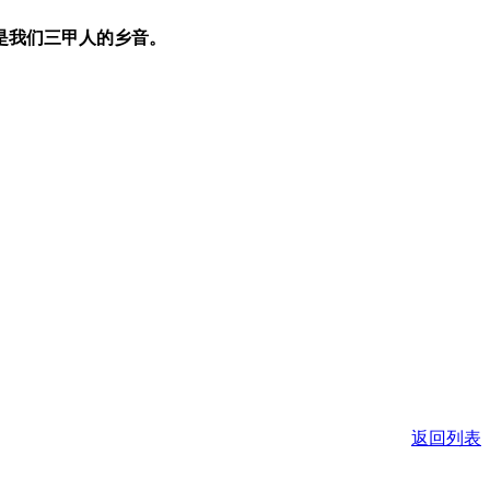
是我
们三甲人
的乡音
。
返回列表