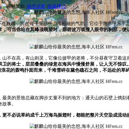
图
|
倒序浏览
|
阅读模式
处不在巍峨，而在骨子里那份山海相融的气韵。它位于陆丰甲东半
常，可当你站在其峰顶眺望时，那碧波万顷撞入眼帘的刹那，便让
，
山不
在高，有
山
则灵，它
像位披甲的老将
，不分昼夜守卫着这
拱卫的将士，层层叠叠的绿意在海风中
慢慢
舒展
，让
人
无不
惊
叹
着浪花的轰鸣扑面而来，千堆雪碎在黛色礁石
之
间，不远处的草
，最美的景致总藏在脚步丈量不到的地方：通天山的石壁上镌刻
奇故事。
，
更不必说草屿成千上万海鸟振翅时，都能把整片天空染成流动