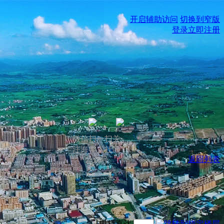
开启辅助访问
切换到窄版
登录
立即注册
微信扫一扫关
注海丰人社区
返回列表
公众号
电梯直达