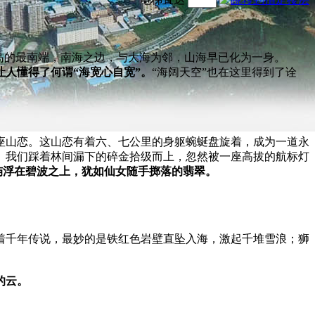
岛的最南端，南海之边，与大海为邻，山海早已化为一身。
人懂得了何谓“海宽心自宽”。
“海阔天空”也在这里得到了诠
座山
恋
。这
山恋
有着
六
、七
公里的身躯蜿蜒
盘旋着，
成为
一道
永
。
我们踩着林间漏下的碎金拾级而上，忽然被一座
高拔
的航标灯
屿浮在碧波之上，
犹
如仙
女
随手掷落的翡翠。
着千年传说，
最妙的是铁红色岩壁直坠入海，激起千堆雪浪；
狮
的云。