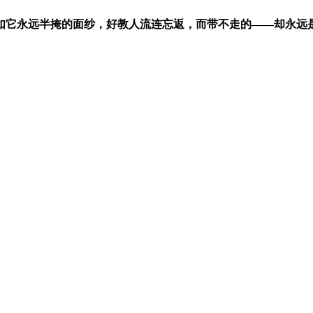
如它永远半掩的面纱，
好教人流
连
忘
返，而带
不走
的——却
永
远