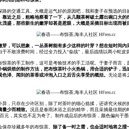
探路的交通工具。大概是运气好的原因吧，我和妻子在预选的目
。
靠近之后，粗略地察看了一下，从几颗茶树破土露出碗口大的
太茂盛，那些新生的嫩芽却甚是惹眼，大概是采摘目标出现而被
嫩芽，可以想象，一丛茶树能有多少这样的叶芽？想在短时间内
由于不敢浪费时间，经过全力投入“奋战”，最后战绩以两小蛇皮
布惊茶的手工制作，这可是考验技术的手工活呢。于妻子而言，
小锅烘焙的制作方法，把布惊茶叶小火热锅，用合适的铲子，迅
观色泽、闻到的茶香或冲泡入口之后舌尖享受的概括。
无论是将
小异，只存在少许区别，除了对茶叶的细心捻揉，还讲究火候的
摘量少而精致。
况且是春雨沐浴之后的精华，而且采摘最佳期的
几百元，其实也不足为奇了。制作成品后的布惊茶，颜色偏向于
会保存珍藏多年的布惊茶。
除了备一时之需，也会适时地将之擂