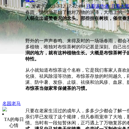
发表于 2025-3-12 17:42:49
|
只看该作者
|
只看大
春雨，悄悄地开始了她对万物的润泽，大地上的一
人萌生出盛赞春天的念头。那些挂在树枝，催生春
野外的一声声春鸣、来得及时的一场场春雨，都会
多植物，唯独对布惊茶树的印记甚是深刻。自己出
润的地方，就有这种植物生长。大概是布惊茶树子
特性。
从小就知道布惊茶这个名称，它是我们客家人喜欢
化痰、祛风除湿等功效。布惊茶存放的时间越久，
涎、防中暑、发痧、止咳、祛痰和治风疹、血尿、
布惊茶当做家常保健茶的习惯。
名园老马
只要在老家生活过的成年人，多多少少都会了解一
亲们早已发现了这个规律，但凡春雨宠幸了大地，
TA的每日
情。当时有一段短暂休闲，正巧遇上了万物复苏的
心情
式，满足自己对春天的踏青，也尝试一下制作出备