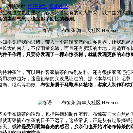
图
|
倒序浏览
|
阅读模式
派生机也在显山露水。春天带着特有的可人神采，以抽丝的大自
意的盎然气息，也荡起了回忆的春潮。
不知不觉把我的思绪，带入一个静谧安然的山乡世界，让我想起
生长大的南方，不仅雨量充沛，而且还有肥沃的土地，是适宜布
的种子作用，只要你发现了一棵布惊茶树，就能发现更多的布惊树
的特种茶叶，可以用作客家擂茶的特别材料。还有很多家庭还把
药用功效越好，这是祖辈的实践见证过的。据《本草纲目》记载
腹痛、呕泻等功效。
布惊茶属于马鞭草科植物，客家人制作和饮
些关于布惊茶的话题，包括采摘和制作流程。布惊茶与大自然的
那就离采摘布惊茶的日子不远了，这些常识，正是从有过采摘经
春天。
或许是受到明媚春光的感召，乡亲们也开始讨论布惊茶的
存药用的那种布惊茶。