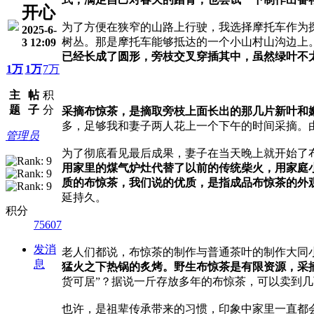
开心
为了方便在狭窄的山路上行驶，我选择摩托车作为
2025-6-
树丛。那是摩托车能够抵达的一个小山村山沟边上
3 12:09
已经长成了圆形，旁枝交叉穿插其中，虽然绿叶不
1万
1万
7万
主
帖
积
题
子
分
采摘布惊茶，是摘取旁枝上面长出的那几片新叶和
多，足够我和妻子两人花上一个下午的时间采摘。
管理员
为了彻底看见最后成果，妻子在当天晚上就开始了
用家里的煤气炉灶代替了以前的传统柴火，用家庭
质的布惊茶，我们说的优质，是指成品布惊茶的外
延持久。
积分
75607
发消
老人们都说，布惊茶的制作与普通茶叶的制作大同
息
猛火之下热锅的炙烤。野生布惊茶是有限资源，采
货可居”？据说一斤存放多年的布惊茶，可以卖到
也许，是祖辈传承带来的习惯，印象中家里一直都