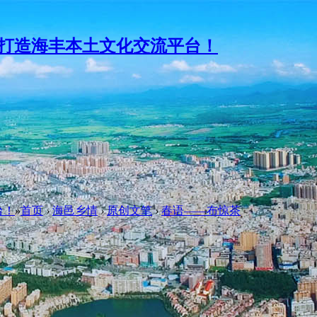
台！
»
首页
›
海邑乡情
›
原创文笔
›
春语——布惊茶