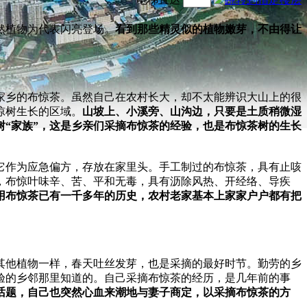
然植物为代表闪亮登场。
看到那些精灵似的植物嫩芽，不由得让
家乡的布惊茶。虽然自己在农村长大，却不太能辨识大山上的很
惊树生长的区域。
山坡上、小溪旁、山沟边，只要是土质稍微湿
“家族”，这是乡亲们采摘布惊茶的经验，也是布惊茶树的生长
它作为应急偏方，存放在家里头。手工制过的布惊茶，具有止咳
，布惊叶味辛、苦、平和无毒，具有沥除风热、开经络、导疾
用布惊茶已有一千多年的历史，农村老家基本上家家户户都有把
其他植物一样，春天吐丝发芽，也是采摘的最好时节。勤劳的乡
验的乡邻那里知道的。自己采摘布惊茶的经历，是几年前的事
话题，自己也突然心血来潮地与妻子商定，以采摘布惊茶的方