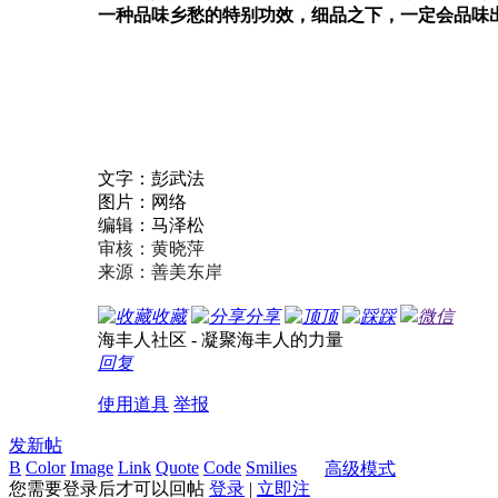
一种品味乡愁的特别功效，细品之下，一定会品味
文字：彭武法
图片：网络
编辑：马泽松
审核：黄晓萍
来源：善美东岸
收藏
分享
顶
踩
微信
海丰人社区 - 凝聚海丰人的力量
回复
使用道具
举报
发新帖
B
Color
Image
Link
Quote
Code
Smilies
高级模式
您需要登录后才可以回帖
登录
|
立即注