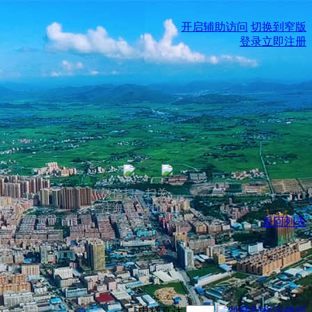
开启辅助访问
切换到窄版
登录
立即注册
微信扫一扫关
注海丰人社区
返回列表
公众号
电梯直达