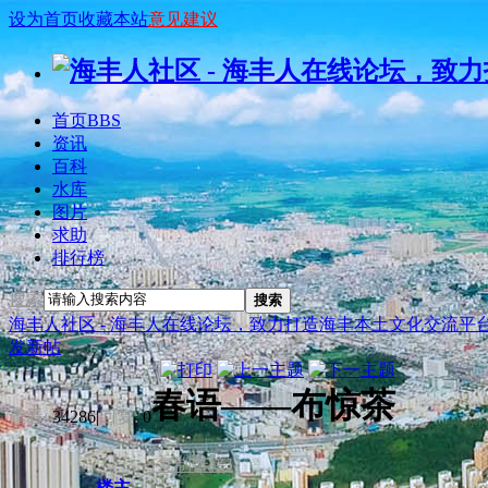
设为首页
收藏本站
意见建议
首页
BBS
资讯
百科
水库
图片
求助
排行榜
搜索
搜索
海丰人社区 - 海丰人在线论坛，致力打造海丰本土文化交流平
发新帖
春语——布惊茶
查看:
34286
|
回复:
0
[复制链接]
楼主