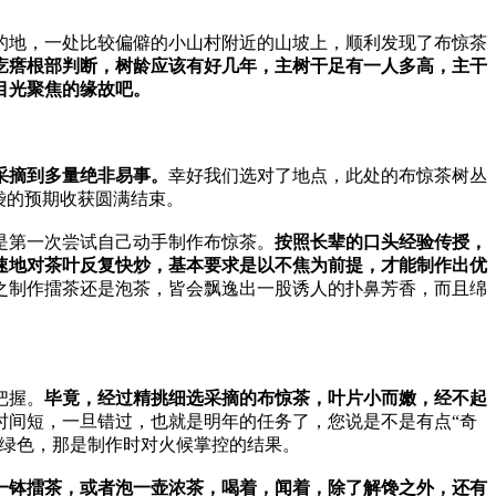
的地，一处比较偏僻的小山村附近的山坡上，顺利发现了布惊茶
疙瘩根部判断，树龄应该有好几年，主树干足有一人多高，主干
目光聚焦的缘故吧。
采摘到多量绝非易事。
幸好我们选对了地点，此处的布惊茶树丛
袋的预期收获圆满结束。
是第一次尝试自己动手制作布惊茶。
按照长辈的口头经验传授，
速地对茶叶反复快炒，基本要求是以不焦为前提，才能制作出优
之制作擂茶还是泡茶，皆会飘逸出一股诱人的扑鼻芳香，而且绵
把握。
毕竟，经过精挑细选采摘的布惊茶，叶片小而嫩，经不起
时间短，一旦错过，也就是明年的任务了，您说是不是有点“奇
墨绿色，那是制作时对火候掌控的结果。
一钵擂茶，或者泡一壶浓茶，喝着，闻着，除了解馋之外，还有