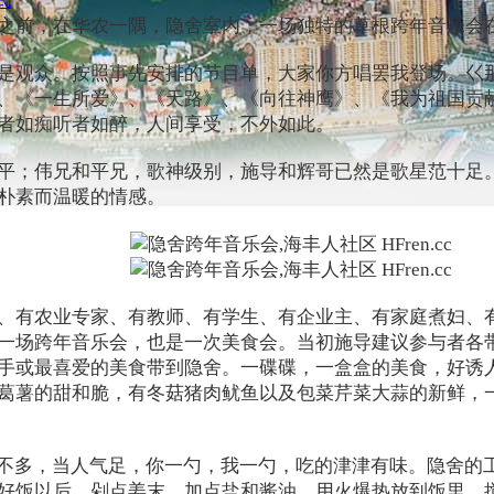
式
响之前，在华农一隅，隐舍室内，一场独特的草根跨年
是观众。按照事先安排的节目单，大家你方唱罢我登场。巜
《一生所爱》、《天路》、《向往神鹰》、《我为祖国贡献石油》
歌者如痴听者如醉，人间享受，不外如此。
平；伟兄和平兄，歌神级别，施导和辉哥已然是歌星范十足
朴素而温暖的情感。
、有农业专家、有教师、有学生、有企业主、有家庭煮妇、
一场跨年音乐会，也是一次美食会。当初施导建议参与者各
手或最喜爱的美食带到隐舍。一碟碟，一盒盒的美食，好诱
葛薯的甜和脆，有冬菇猪肉鱿鱼以及包菜芹菜大蒜的新鲜，
料不多，当人气足，你一勺，我一勺，吃的津津有味。隐舍的
好饭以后，剁点姜末，加点盐和酱油，用火爆热放到饭里，