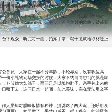
音乐会在一阵阵热烈的掌声和欢呼声中一次次推向高潮。
那一天》、巜上海滩》、《十送红军》、《我爱上你的时
和《Raise me up》等，一首首美妙的歌曲，被或高
。台下观众，听完每一曲，拍疼手掌，就干脆就地取材送上
有公务员，大家在一起不分年龄，不论界别，没有职位高
带一份小礼物到场交换的时候，大家不约而同想到的就是家
人！冬节鸽大如鸽子，两三只足以填饱肚子。亲手包出来的
一口咬下去，连同口水一起咽，如此美味，实在无法用文字
工作人员却对腊味饭情有独钟，据说吃了两大碗，还呼朋唤
搅匀更可口，她照做了，果然口感不一样！餐台上的汕尾鱼