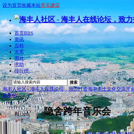
设为首页
收藏本站
意见建议
首页
BBS
资讯
百科
水库
图片
求助
排行榜
搜索
搜索
海丰人社区 - 海丰人在线论坛，致力打造海丰本土文化交流平
发新帖
隐舍跨年音乐会
查看:
143208
|
回复:
0
[复制链接]