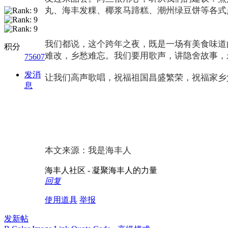
丸、海丰发粿、椰浆马蹄糕、潮州绿豆饼等各式
我们都说，这个跨年之夜，既是一场有美食味道
积分
难改，乡愁难忘。我们要用歌声，讲隐舍故事
75607
发消
让我们高声歌唱，祝福祖国昌盛繁荣，祝福家乡
息
本文来源：我是海丰人
海丰人社区 - 凝聚海丰人的力量
回复
使用道具
举报
发新帖