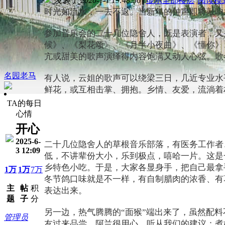
发表于 2020-1-1 19:48:56
|
显示全部楼层
|
阅读模
时光如流水，一去不返。当新年的钟声即将敲
参加音乐会的二十几位隐舍人，既是表演者，又
候》、《梨花颂》、《月半小夜曲》、《懂你》、
亢或甜美的歌声演绎得内容饱满又动人心弦。
名园老马
有人说，云姐的歌声可以绕梁三日，几近专业水
鲜花，或互相击掌、拥抱。乡情、友爱，流淌着
TA的每日
心情
开心
2025-6-
二十几位隐舍人的草根音乐部落，有医务工作者
3 12:09
低，不讲辈份大小，乐到极点，嘻哈一片。这是
乡特色小吃。于是，大家各显身手，把自己最拿
1万
1万
7万
冬节鸽口味就是不一样，有自制腊肉的浓香、有
主
帖
积
表达出来。
题
子
分
另一边，热气腾腾的“面猴”端出来了，虽然配
管理员
友过来品尝。阿兰很用心，听从我们的建议：煮