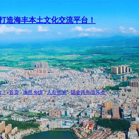
台！
»
首页
›
海邑乡情
›
人在他乡
›
隐舍跨年音乐会