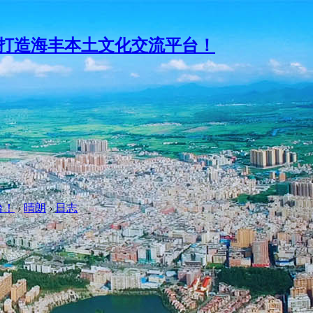
台！
›
晴朗
›
日志