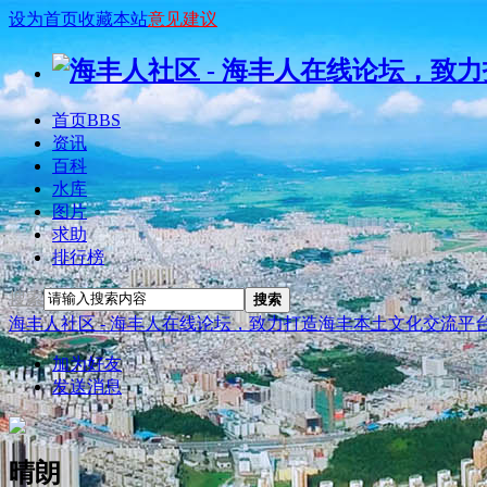
设为首页
收藏本站
意见建议
首页
BBS
资讯
百科
水库
图片
求助
排行榜
搜索
搜索
海丰人社区 - 海丰人在线论坛，致力打造海丰本土文化交流平
加为好友
发送消息
晴朗