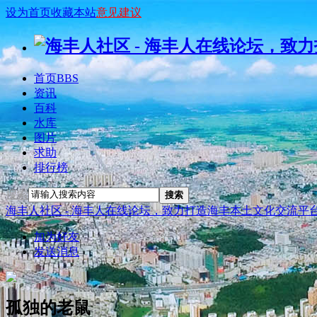
设为首页
收藏本站
意见建议
首页
BBS
资讯
百科
水库
图片
求助
排行榜
搜索
搜索
海丰人社区 - 海丰人在线论坛，致力打造海丰本土文化交流平
加为好友
发送消息
孤独的老鼠