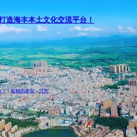
台！
›
孤独的老鼠
›
日志