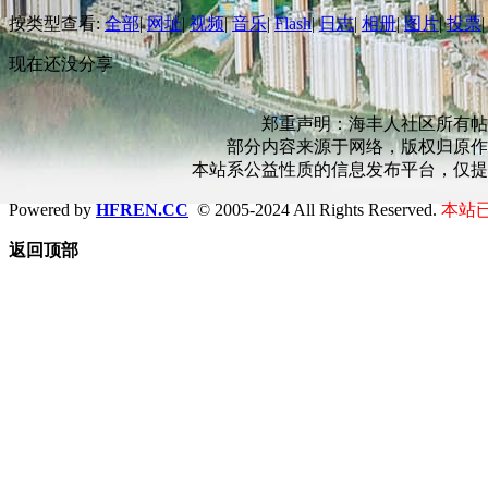
按类型查看:
全部
|
网址
|
视频
|
音乐
|
Flash
|
日志
|
相册
|
图片
|
投票
|
现在还没分享
郑重声明：海丰人社区所有帖
部分内容来源于网络，版权归原作
本站系公益性质的信息发布平台，仅提
Powered by
HFREN.CC
© 2005-2024 All Rights Reserved.
本站已
返回顶部