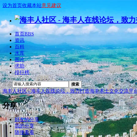
设为首页
收藏本站
意见建议
首页
BBS
资讯
百科
水库
图片
求助
排行榜
搜索
搜索
海丰人社区 - 海丰人在线论坛，致力打造海丰本土文化交流平
分享
好友的分享
我的分享
随便看看