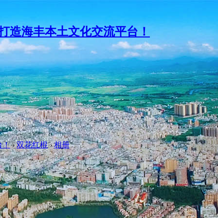
台！
›
双花红棍
›
相册