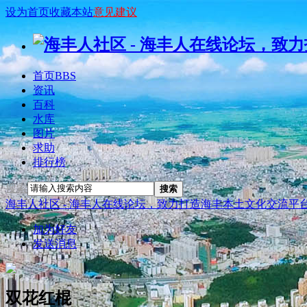
设为首页
收藏本站
意见建议
首页
BBS
资讯
百科
水库
图片
求助
排行榜
搜索
搜索
海丰人社区 - 海丰人在线论坛，致力打造海丰本土文化交流平
加为好友
发送消息
双花红棍