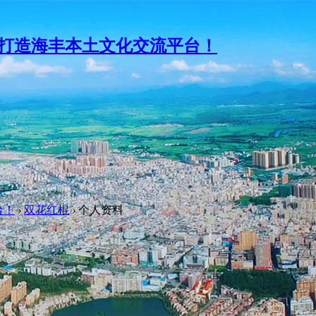
台！
›
双花红棍
›
个人资料