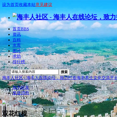
设为首页
收藏本站
意见建议
首页
BBS
资讯
百科
水库
图片
求助
排行榜
搜索
搜索
海丰人社区 - 海丰人在线论坛，致力打造海丰本土文化交流平
加为好友
发送消息
双花红棍