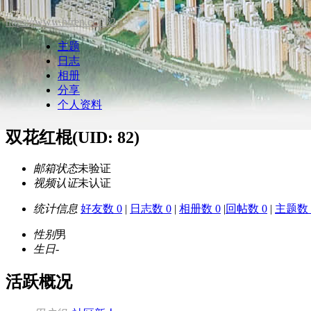
https://www.hfren.cc/?82
主题
日志
相册
分享
个人资料
双花红棍
(UID: 82)
邮箱状态
未验证
视频认证
未认证
统计信息
好友数 0
|
日志数 0
|
相册数 0
|
回帖数 0
|
主题数 
性别
男
生日
-
活跃概况