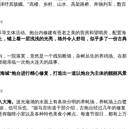
泽纾其骇瞩。”高楼、乡村、山水、高架路桥、奔驰列车，数百
筝等文体活动。炮台内修建有苍老之美的营房和望哨房，配置海
上，铺上着一层浅浅的光亮，格外令人舒坦，似乎多了一份古典
墙内，一院落寞，竟然是一个残垣断墙，杂树丛生的养鸡场。在那
者能亲临一次炮火连天的战事。
海城”炮台进行精心修复，打造出一道以炮台为主体的靓丽风景
入大海。
波光潋滟的水面上有条块分明的养蚝场，养蚝场上白鹭
之娱，信可乐也。”据马宫街道干部介绍，古炮台经过几年的修复
还有咖啡小室以及各种特色美食小摊点。每逢节假日，都有上万