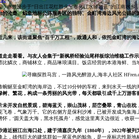
模式
国，亦曾漫步于“日出江花红胜火，春来江水绿如蓝”的江南水乡
台的沧桑、鲸鱼地标公路服务区的独特、金町湾海边风光公路的
近几来，该街道聚焦“百千万工程”，政通人和，依托金町湾的海
道走走看看。与友人会集于“新枫桥经验汕尾样板综治维稳工作示
栉比鱗次，商铺林立，商品琳琅满目。饭店经营的本港海鲜、当
路蜿蜒至金町湾的海岸边，不过10分钟的车程，来到水天一线的
绿树、繁花，构成一条秀丽的风光带，每天都吸引成千上万游客
片未开发自然景观，碧海蓝天，崇山茂林，层峦叠翠，青山在枕
花飞卷，气象万千。它的右侧方是保利沙滩，已被开发成为集海
怀，‘圆天盖大海，黑水托孤舟’，感觉这里离天边很近，收获一份
港近丽江出海口处，建于清嘉庆九年（1804年），2022年被
峰上，雄伟巨大的建筑群如一尾蓝色的鯨魚，是一座标志性新地