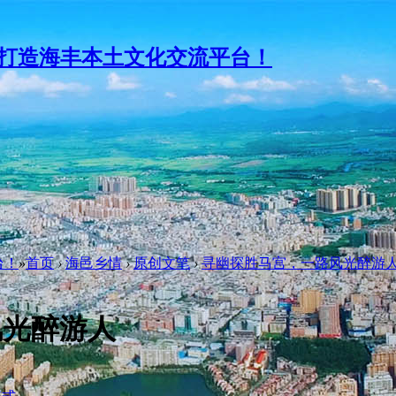
台！
»
首页
›
海邑乡情
›
原创文笔
›
寻幽探胜马宫，一路风光醉游
风光醉游人