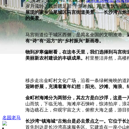
发表于 2025-2-11 18:18:20
|
显示全部楼层
|
阅读
岁月流转，我曾踏足那“千里冰封，万里雪飘”的北
展现的家乡汕尾城区马宫街道美景——长沙湾古炮
的美景。
马宫街道位于城区西侧，是闻名全国的文明渔港。
有“诗”有“远方”的“乡村振兴”新画卷。
物到岁寒偏耐看，在这冬天里，我们选择到马宫街
美丽新农村建设的丰硕成果。
村里整洁井然，高楼
移步走出金町村文化广场，沿着一条绿树掩映的道
迎眸舒展，充满着童年幻想：阳光、沙滩、海浪、
金町村海滩分为两部分，其左方是白沙浮，这是一
山而筑，下临无地。海滩岸石悚峙，惊涛拍岸，浪
海边礁石上，仰观宇宙之大，俯察大海之盛，游目骋
名园老马
长沙湾“镇海城”古炮台是必去景点之一。它位于长沙
首先到达是长沙湾高速服务区。它建造在一座小山