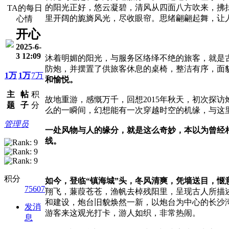
的阳光正好，悠云凝碧，清风从四面八方吹来，拂
TA的每日
里开阔的旎旖风光，尽收眼帘。思绪翩翩起舞，让人
心情
开心
2025-6-
3 12:09
沐着明媚的阳光，与服务区络绎不绝的旅客，就是
防炮，并摆置了供旅客休息的桌椅，整洁有序，面
1万
1万
7万
和愉悦。
主
帖
积
故地重游，感慨万千，回想2015年秋天，初次探
题
子
分
么的一瞬间，幻想能有一次穿越时空的机缘，与这
管理员
一处风物与人的缘分，就是这么奇妙，本以为曾经
线。
积分
如今，登临“镇海城”头，冬风清爽，凭墙送目，
75607
翔飞，蒹葭苍苍，渔帆去棹残阳里，呈现古人所描述
和建设，炮台旧貌焕然一新，以炮台为中心的长沙
发消
游客来这观光打卡，游人如织，非常热闹。
息