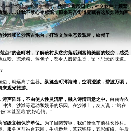
，心中常怀他乡美景之憧憬。
然而，近段日子，社交软件上频繁
旖旎……让我不禁心生感慨，原来马宫街道竟藏有这般如诗如画
边沙滩和长沙湾古炮台，打造文旅生态景观带，绘就了
范点”的金町村，了解该村从贫穷落后到富裕美丽的蜕变，感受
地豆粉、凉米粉、蒸包子，都令人唇齿生香，留下思念的味道。
海边，就远离了尘嚣
。纵览金町湾海滩，空明澄澈，碧波万顷，
前来观光旅游。
，涛声阵阵，不由使人性灵沉醉，融入诗情画意之中。
白鹤寺依
上冲浪、沙滩等运动和娱乐的乐园。在沙滩上，友人说：“站在
‘幸甚至哉’的好心情。”
列为省级文物保护单位。
为了目睹芳容，我们便驱车前往长沙村。
标。服务区前站台花园，生机盎然，繁花锦簇，五彩缤纷。午后