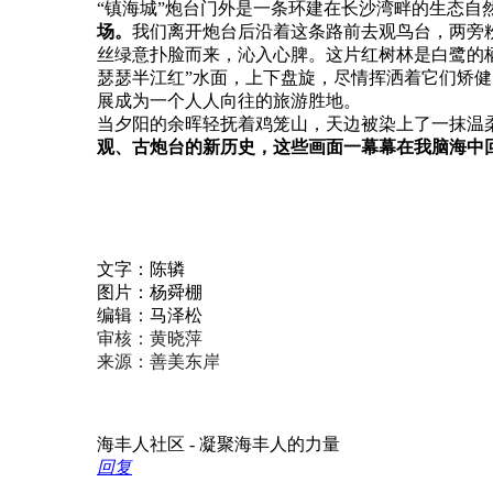
“镇海城”炮台门外是一条环建在长沙湾畔的生态自
场。
我们离开炮台后沿着这条路前去观鸟台，两旁
丝绿意扑脸而来，沁入心脾。这片红树林是白鹭的
瑟瑟半江红”水面，上下盘旋，尽情挥洒着它们矫健
展成为一个人人向往的旅游胜地。
当夕阳的余晖轻抚着鸡笼山，天边被染上了一抹温
观、古炮台的新历史，这些画面一幕幕在我脑海中
文字：陈辚
图片：杨舜棚
编辑：马泽松
审核：黄晓萍
来源：善美东岸
海丰人社区 - 凝聚海丰人的力量
回复