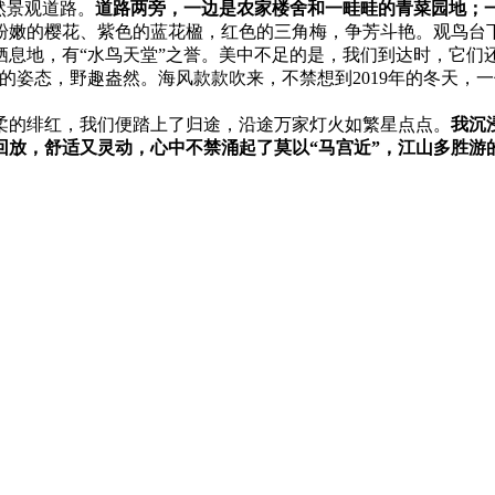
然景观道路。
道路两旁，一边是农家楼舍和一畦畦的青菜园地；
粉嫩的樱花、紫色的蓝花楹，红色的三角梅，争芳斗艳。观鸟台
栖息地，有“水鸟天堂”之誉。美中不足的是，我们到达时，它们
的姿态，野趣盎然。海风款款吹来，不禁想到2019年的冬天，
柔的绯红，我们便踏上了归途，沿途万家灯火如繁星点点。
我沉
回放，舒适又灵动，心中不禁涌起了莫以“马宫近”，江山多胜游