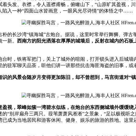
拭着头发、衣襟，令人遥襟甫畅，俯瞰山下，“山原旷其盈视，川
陷入一种“四面山水皆画意，一眼风光尽诗情”的体悟之中……
古朴的长沙湾“镇海城”古炮台。据说，这里时常举行舞狮、弹古
貌一新。
西南方的阳光洒落在厚厚的城墙后，反射在城内的石板
访炮台时，铁将军把门，关上了城外的喧闹，打开锁头进入后城
里的驻军聊天品茶，听他们讲一讲那些抗击海匪海盗的旧事，或
相识的风景会随岁月变得更加陈旧，却不曾想到，马宫街道对“镇
惬意盈视，翠峰如簇一湾碧水似练，在炮台的东西侧城墙外缓缓绕
的“别岸扁舟三两只。葭苇萧萧风淅淅”之景象，“足以极视听
湾已成为当地居民和游客休闲、健身、娱乐的旅游的胜地。这里