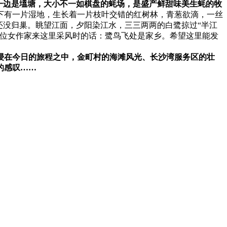
一边是塭塘，大小不一如棋盘的蚝场，是盛产鲜甜味美生蚝的牧
下有一片湿地，生长着一片枝叶交错的红树林，青葱欲滴，一丝
还没归巢。眺望江面，夕阳染江水，三三两两的白鹭掠过“半江
一位女作家来这里采风时的话：鹭鸟飞处是家乡。希望这里能发
浸在今日的旅程之中，金町村的海滩风光、长沙湾服务区的壮
的感叹……