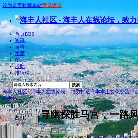
设为首页
收藏本站
意见建议
首页
BBS
资讯
百科
水库
图片
求助
排行榜
搜索
搜索
海丰人社区 - 海丰人在线论坛，致力打造海丰本土文化交流平
发新帖
寻幽探胜马宫，一路
查看:
2251
|
回复:
0
[复制链接]