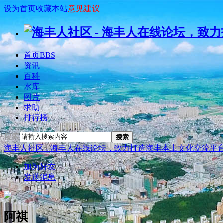
设为首页
收藏本站
意见建议
首页
BBS
资讯
百科
水库
图片
求助
排行榜
搜索
搜索
海丰人社区 - 海丰人在线论坛，致力打造海丰本土文化交流平
加为好友
发送消息
阿祺