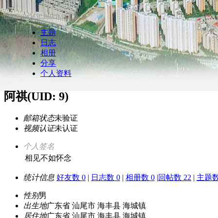
https://www.hfren.cc/?9
主题
日志
相册
分享
个人资料
阿祺
(UID: 9)
邮箱状态
未验证
视频认证
未认证
个人签名
相见不如怀念
统计信息
好友数 0
|
日志数 0
|
相册数 0
|
回帖数 22
|
主题数
性别
男
出生地
广东省 汕尾市 海丰县 海城镇
居住地
广东省 汕尾市 海丰县 海城镇