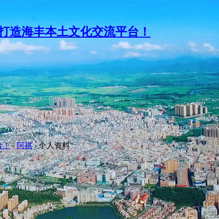
台！
›
阿祺
›
个人资料