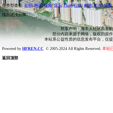
按类型查看:
全部
|
网址
|
视频
|
音乐
|
Flash
|
日志
|
相册
|
图片
|
投票
|
现在还没分享
郑重声明：海丰人社区所有帖
部分内容来源于网络，版权归原作
本站系公益性质的信息发布平台，仅提
Powered by
HFREN.CC
© 2005-2024 All Rights Reserved.
本站已
返回顶部