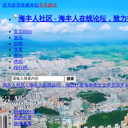
设为首页
收藏本站
意见建议
首页
BBS
资讯
百科
水库
图片
求助
排行榜
搜索
搜索
海丰人社区 - 海丰人在线论坛，致力打造海丰本土文化交流平
分享
好友的分享
我的分享
随便看看