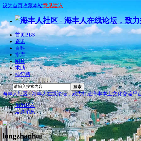
设为首页
收藏本站
意见建议
首页
BBS
资讯
百科
水库
图片
求助
排行榜
搜索
搜索
海丰人社区 - 海丰人在线论坛，致力打造海丰本土文化交流平
加为好友
发送消息
longzhanhui