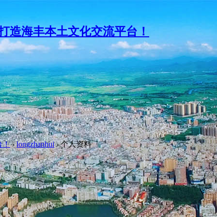
台！
›
longzhanhui
›
个人资料