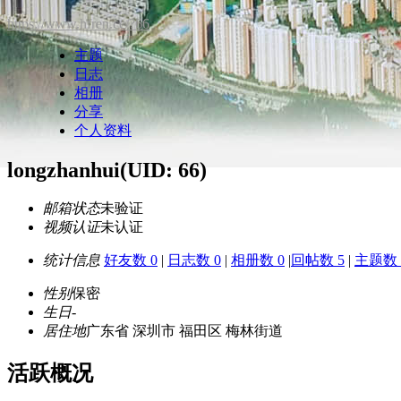
https://www.hfren.cc/?66
主题
日志
相册
分享
个人资料
longzhanhui
(UID: 66)
邮箱状态
未验证
视频认证
未认证
统计信息
好友数 0
|
日志数 0
|
相册数 0
|
回帖数 5
|
主题数 
性别
保密
生日
-
居住地
广东省 深圳市 福田区 梅林街道
活跃概况