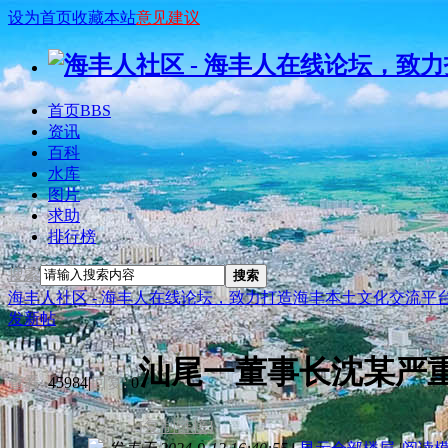
设为首页
收藏本站
意见建议
首页
BBS
资讯
百科
水库
图片
求助
排行榜
搜索
搜索
海丰人社区 - 海丰人在线论坛，致力打造海丰本土文化交流平
发新帖
汕尾一董事长沈某严
查看:
45984
|
回复:
0
[复制链接]