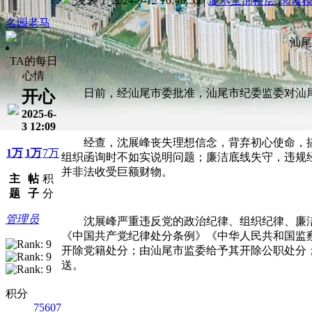
发表于 2024-9-12 16:40:55
|
显示全部楼层
|
阅读
名园老马
汕尾
TA的每日
心情
日前，经汕尾市委批准，汕尾市纪委监委对汕
开心
2025-6-
3 12:09
经查，沈展峰丧失理想信念，背弃初心使命，
1万
1万
7万
组织函询时不如实说明问题；廉洁底线失守，违规
并非法收受巨额财物。
主
帖
积
题
子
分
管理员
沈展峰严重违反党的政治纪律、组织纪律、廉
《中国共产党纪律处分条例》《中华人民共和国监
开除党籍处分；由汕尾市监委给予其开除公职处分
送。
积分
75607