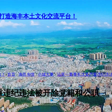
台！
»
首页
›
海邑乡情
›
小城大事
›
汕尾一董事长沈某严重违纪违
重违纪违法被开除党籍和公职