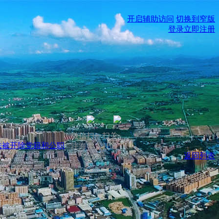
开启辅助访问
切换到窄版
登录
立即注册
微信扫一扫关
法被开除党籍和公职
注海丰人社区
返回列表
公众号