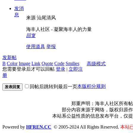
发消
息
来源 汕尾清风
海丰人社区 - 凝聚海丰人的力量
回复
使用道具
举报
发新帖
B
Color
Image
Link
Quote
Code
Smilies
高级模式
您需要登录后才可以回帖
登录
|
立即注
册
本版积分规则
回帖后跳转到最后一页
发表回复
郑重声明：海丰人社区所有帖
部分内容来源于网络，版权归原作
本站系公益性质的信息发布平台，仅提
Powered by
HFREN.CC
© 2005-2024 All Rights Reserved.
本站已