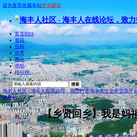
设为首页
收藏本站
意见建议
首页
BBS
资讯
百科
水库
图片
求助
排行榜
搜索
搜索
海丰人社区 - 海丰人在线论坛，致力打造海丰本土文化交流平
发新帖
【乡贤回乡】我是妈
查看:
14252
|
回复:
1
[复制链接]