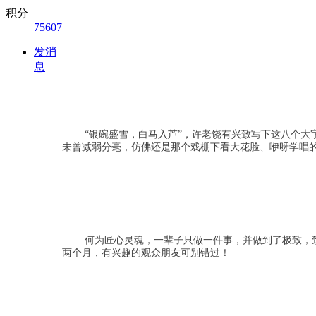
积分
75607
发消
息
“银碗盛雪，白马入芦”，许老饶有兴致写下这八个
未曾减弱分毫，仿佛还是那个戏棚下看大花脸、咿呀学唱
何为匠心灵魂，一辈子只做一件事，并做到了极致，
两个月，有兴趣的观众朋友可别错过！