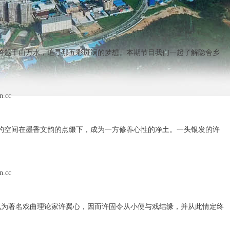
跨越千山万水，追寻那五彩斑斓的梦想。本期节目我们一起了解隐舍乡
的空间在墨香文韵的点缀下，成为一方修养心性的净土。一头银发的许
胞兄为著名戏曲理论家许翼心，因而许固令从小便与戏结缘，并从此情定终
。