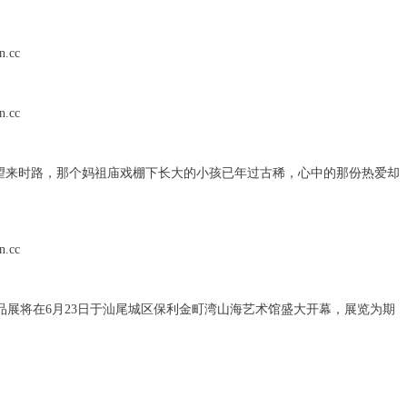
望来时路，那个妈祖庙戏棚下长大的小孩已年过古稀，心中的那份热爱却
展将在6月23日于汕尾城区保利金町湾山海艺术馆盛大开幕，展览为期