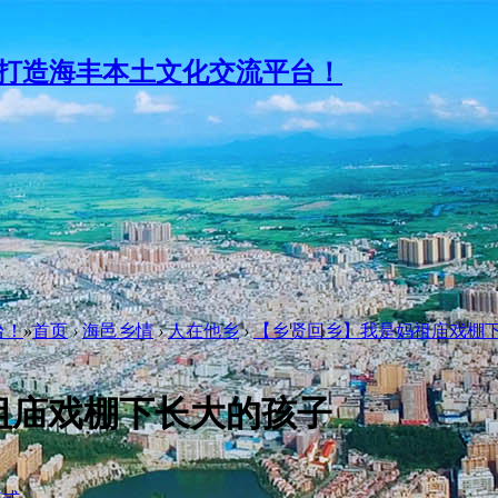
台！
»
首页
›
海邑乡情
›
人在他乡
›
【乡贤回乡】我是妈祖庙戏棚
祖庙戏棚下长大的孩子