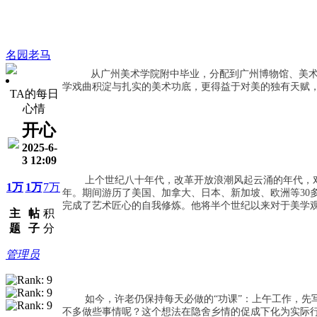
名园老马
从广州美术学院附中毕业，分配到广州博物馆、美术
学戏曲积淀与扎实的美术功底，更得益于对美的独有天赋
TA的每日
心情
开心
2025-6-
3 12:09
上个世纪八十年代，改革开放浪潮风起云涌的年代，
1万
1万
7万
年。期间游历了美国、加拿大、日本、新加坡、欧洲等30
完成了艺术匠心的自我修炼。他将半个世纪以来对于美学
主
帖
积
题
子
分
管理员
如今，许老仍保持每天必做的“功课”：上午工作，
不多做些事情呢？这个想法在隐舍乡情的促成下化为实际行