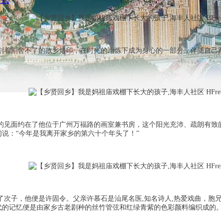
模式
刻着割舍不了的故乡烙印，在时光的冶炼下成为身心的一部分，伴随自己
的见面约在了他位于广州万福路的画室兼书房，这个阳光充沛、疏朗有致
说：“今年是我离开家乡的第六十个年头了！”
下了次子，他便是许固令。父亲许慕石是汕尾名医,知名诗人,热爱戏曲，
代的记忆便是由家乡古老剧种的丝竹管弦和红绿青紫的色彩颜料编织成的