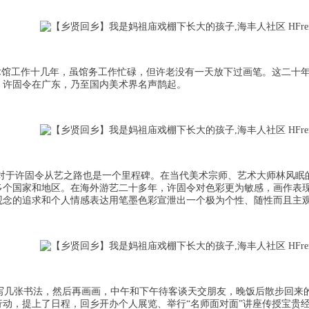
馆工作十几年，虽馆务工作忙碌，但许老没有一天放下过画笔。这二十年
，许固令在广东，乃至国内美术界名声鹊起。
对于许固令从艺之路也是一个里程碑。在当代美术宗师、艺术大师林风眠的
多个国家和地区。在海外游艺二十多年，许固令对色彩更为敏感，画作表
观念的追求和个人情感表达用笔墨色彩宣泄出一个极为个性、随性而且主
先写几张书法，然后再画画，中午和下午待客谈天交朋友，晚饭后散步回来
动，提上了日程，回乡开办个人展览、举行“名师面对面”讲座传授宝贵