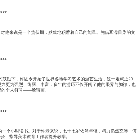
对他来说是一个蛰伏期，默默地积蓄着自己的能量。凭借耳濡目染的文
鼓励下，许固令开始了世界各地学习艺术的游艺生活，这一走就近20
现力更为强烈、绚丽、丰富，多年的游历不仅开阔了他的眼界与胸襟，也
观的个人符号——脸谱画。
的一个小时读书。对于许老来说，七十七岁依然年轻，精力仍然充沛，何
经验、指导美术教育工作者提升教学。