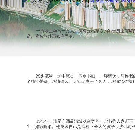
发表于 2019-6-19 18:57:20
|
显示全部楼层
|
阅读
一方水土孕育一方人。所有走出家乡的游子身上都印
贤、著名旅外画家许固令。
案头笔墨、炉中沉香、四壁书画、一廊清玩，与许老
老精神矍铄、热情健谈，见到老家来了客人，热情地对我们
1943年，汕尾东涌品清墟戏台旁的一户书香人家诞
生，如影随形。他笑谈自己是戏棚下长大的孩子，少儿时