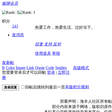
银牌会员
积分
243
热爱工作，热爱生活。过好当下。
发消息
回复
支持
反对
使用道具
举报
发新帖
B
Color
Image
Link
Quote
Code
Smilies
高级模式
您需要登录后才可以回帖
登录
|
立即注
册
本版积分规则
回帖后跳转到最后一页
发表回复
郑重声明：海丰人社区所有帖
部分内容来源于网络，版权归原作
本站系公益性质的信息发布平台，仅提