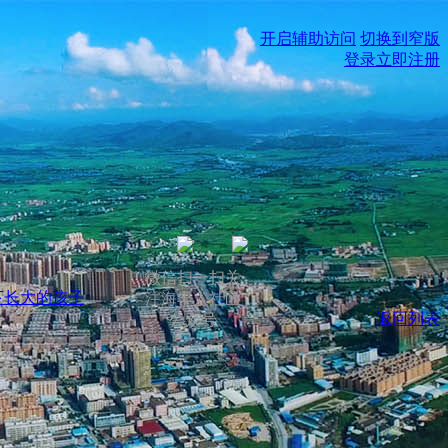
开启辅助访问
切换到窄版
登录
立即注册
微信扫一扫关
下长大的孩子
注海丰人社区
返回列表
公众号